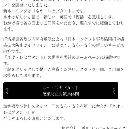
ントを開発いたしました。
新ネーミングは『ネオ・レセプタント』です。
ネオはギリシャ語で「新しい」英語で「復活」を意味します。
おかげ様で各方面よりご好評をいただき、現在すでに稼働しており
ます。
経済産業省及び内閣府承認による「日本バンケット事業協同組合感
染拡大防止ガイドライン」に基づく、安心・安全の新しいサービス
内容です。
『ネオ・レセプタント』の動画を弊社のホームページに掲載中で
す。
下記をクリックして是非ご高覧ください。スタッフ一同、ご用命を
お待ちしております。
ネオ・レセプタント
感染防止対策具体例
お客様及び弊社スタッフ一同の安心・安全を第一に考えた『ネオ・
レセプタント』を
どうぞよろしくお願いいたします。
株式会社 香川バンケットサービス